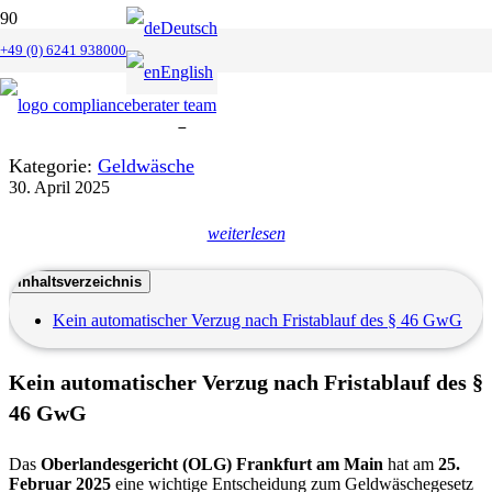
Deutsch
Der Fristablauf nach § 46 GWG
+49 (0) 6241 938000
English
begründet nicht den Verzugseintritt
für einen Verpflichteten
Kategorie:
Geldwäsche
30. April 2025
weiterlesen
Inhaltsverzeichnis
Kein automatischer Verzug nach Fristablauf des § 46 GwG
Kein automatischer Verzug nach Fristablauf des §
46 GwG
Das
Oberlandesgericht (OLG) Frankfurt am Main
hat am
25.
Februar 2025
eine wichtige Entscheidung zum Geldwäschegesetz